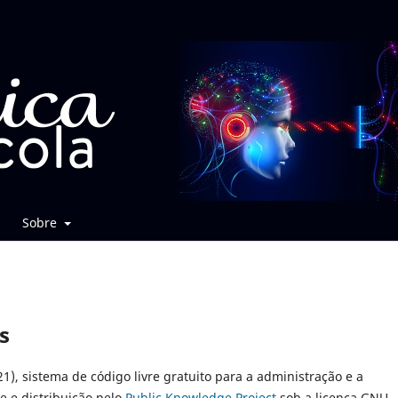
Sobre
s
21), sistema de código livre gratuito para a administração e a
e e distribuição pelo
Public Knowledge Project
sob a licença GNU