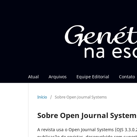
Atual
Arquivos
Equipe Editorial
Contato
Início
/
Sobre Open Journal Systems
Sobre Open Journal System
A revista usa o Open Journal Systems (OJS 3.3.0.
publicação de revistas, desenvolvido com suport